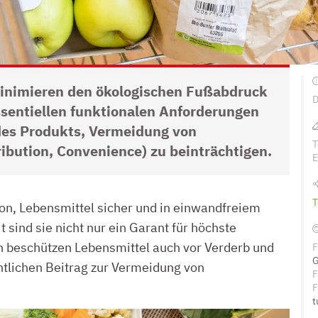
inimieren den ökologischen Fußabdruck
D
sentiellen funktionalen Anforderungen
des Produkts, Vermeidung von
T
ribution, Convenience) zu beinträchtigen.
E
T
ion, Lebensmittel sicher und in einwandfreiem
 sind sie nicht nur ein Garant für höchste
rn beschützen Lebensmittel auch vor Verderb und
F
tlichen Beitrag zur Vermeidung von
F
F
t