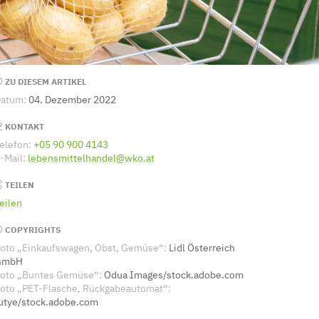
Seitenleiste
ZU DIESEM ARTIKEL
atum:
04. Dezember 2022
KONTAKT
elefon:
+05 90 900 4143
(Öffnet eventuell ein Programm um die Numm
-Mail:
lebensmittelhandel@wko.at
(Öffnet eventuell ein Programm um a
TEILEN
eilen
COPYRIGHTS
oto „Einkaufswagen, Obst, Gemüse“:
Lidl Österreich
GmbH
oto „Buntes Gemüse“:
Odua Images/stock.adobe.com
oto „PET-Flasche, Rückgabeautomat“:
utye/stock.adobe.com