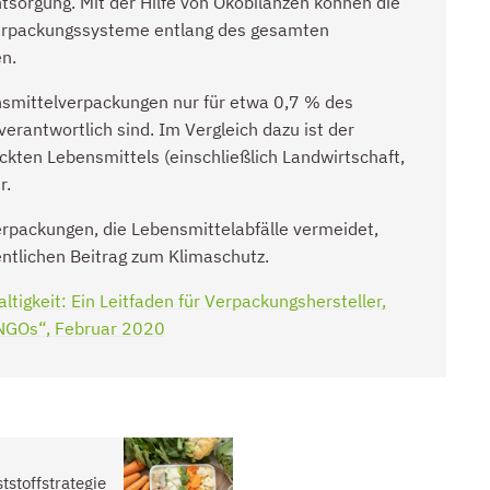
tsorgung. Mit der Hilfe von Ökobilanzen können die
erpackungssysteme entlang des gesamten
en.
nsmittelverpackungen nur für etwa 0,7 % des
erantwortlich sind. Im Vergleich dazu ist der
kten Lebensmittels (einschließlich Landwirtschaft,
r.
erpackungen, die Lebensmittelabfälle vermeidet,
ntlichen Beitrag zum Klimaschutz.
tigkeit: Ein Leitfaden für Verpackungshersteller,
d NGOs“, Februar 2020
(Öffnet in einem neuen Tab oder Fenster)
tstoffstrategie