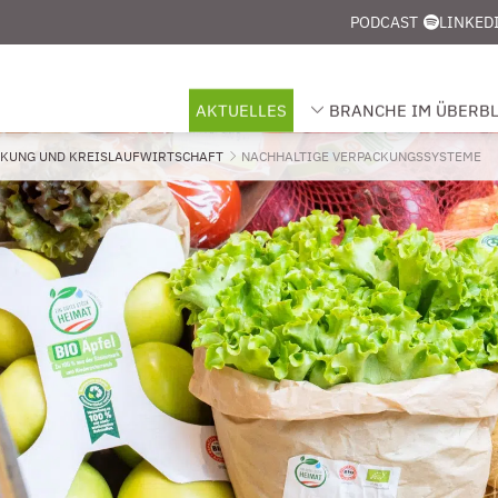
PODCAST
LINKED
AKTUELLES
BRANCHE IM ÜBERBL
UNTERMENÜ FÜR „BRANCHE
CKUNG UND KREISLAUFWIRTSCHAFT
AKTUELL: NACHHALTIGE VERPACKUNGSS
NACHHALTIGE VERPACKUNGSSYSTEME