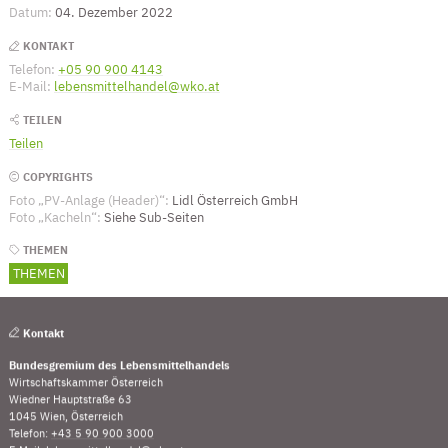
Datum:
04. Dezember 2022
KONTAKT
Telefon:
+05 90 900 4143
(Öffnet eventuell ein Programm um die Numme
E-Mail:
lebensmittelhandel@wko.at
(Öffnet eventuell ein Programm um an 
TEILEN
Teilen
COPYRIGHTS
Foto „PV-Anlage (Header)“:
Lidl Österreich GmbH
Foto „Kacheln“:
Siehe Sub-Seiten
THEMEN
THEMEN
Kontakt
Bundesgremium des Lebensmittelhandels
Wirtschaftskammer Österreich
Wiedner Hauptstraße 63
1045 Wien, Österreich
Telefon:
+43 5 90 900 3000
(Öffnet eventuell ein Programm um die Nummer „00435