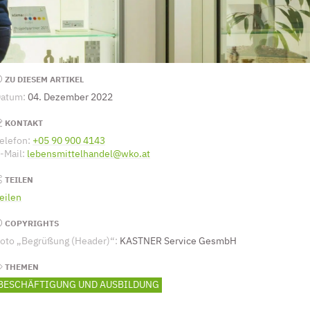
Seitenleiste
ZU DIESEM ARTIKEL
atum:
04. Dezember 2022
KONTAKT
elefon:
+05 90 900 4143
(Öffnet eventuell ein Programm um die Numm
-Mail:
lebensmittelhandel@wko.at
(Öffnet eventuell ein Programm um a
TEILEN
eilen
COPYRIGHTS
oto „Begrüßung (Header)“:
KASTNER Service GesmbH
THEMEN
BESCHÄFTIGUNG UND AUSBILDUNG