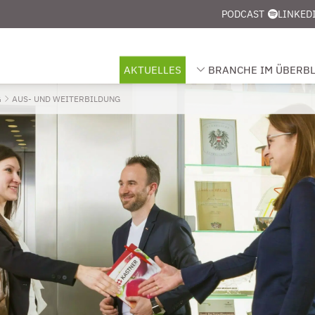
PODCAST
LINKED
AKTUELLES
BRANCHE IM ÜBERBL
UNTERMENÜ FÜR „BRANCHE
G
AKTUELL: AUS- UND WEITERBILDUNG
AUS- UND WEITERBILDUNG