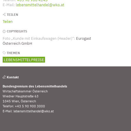
E-Mail:
lebensmittelhandel@wko.at
(Öffnet eventuell ein Programm um an 
TEILEN
Teilen
COPYRIGHTS
Foto „Kunde mit Einkaufswagen (Header)“:
Eurogast
Österreich GmbH
THEMEN
LEBENSMITTELPREISE
Kontakt
Bundesgremium des Lebensmittelhandels
Wirtschaftskammer Österreich
Wiedner Hauptstraße 63
1045 Wien, Österreich
Telefon:
+43 5 90 900 3000
(Öffnet eventuell ein Programm um die Nummer „00435
E-Mail:
lebensmittelhandel@wko.at
(Öffnet eventuell ein Programm um an den Empfänger