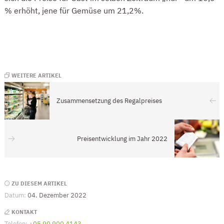
% erhöht, jene für Gemüse um 21,2%.
WEITERE ARTIKEL
Zusammensetzung des Regalpreises
Preisentwicklung im Jahr 2022
Seitenleiste
ZU DIESEM ARTIKEL
Datum:
04. Dezember 2022
KONTAKT
Telefon:
+05 90 900 4143
(Öffnet eventuell ein Programm um die Numme