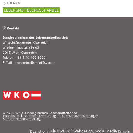
THEMEN
LEBENSMITTELGROSSHANDEL
Kontakt
Bundesgremium des Lebensmittelhandels
Wirtschaftskammer Österreich
Wiedner Hauptstraße 63
1045 Wien, Österreich
Telefon:
+43 5 90 900 3000
(Öffnet eventuell ein Programm um die Nummer „00435
E-Mail:
lebensmittelhandel@wko.at
(Öffnet eventuell ein Programm um an den Empfänger
Fußleistennavigation
© 2026 WKO Bundesgremium Lebensmittelhandel
Impressum
Datenschutzerklärung
Datenschutzeinstellungen
Barrierefreiheitserklärung
®
Das ist ein
SPiNNWERK
Webdesign
,
Social Media
& mehr