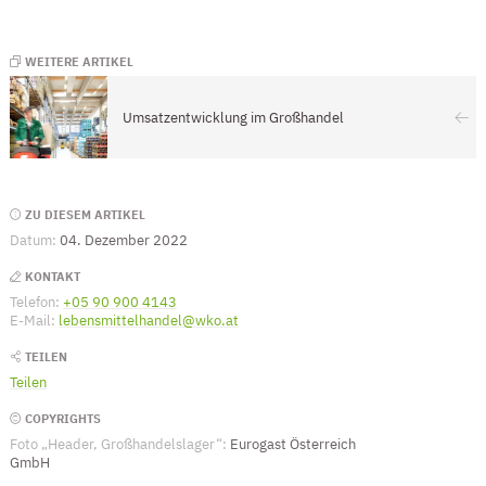
WEITERE ARTIKEL
Umsatzentwicklung im Großhandel
Seitenleiste
ZU DIESEM ARTIKEL
Datum:
04. Dezember 2022
KONTAKT
Telefon:
+05 90 900 4143
(Öffnet eventuell ein Programm um die Numme
E-Mail:
lebensmittelhandel@wko.at
(Öffnet eventuell ein Programm um an 
TEILEN
Teilen
COPYRIGHTS
Foto „Header, Großhandelslager“:
Eurogast Österreich
GmbH