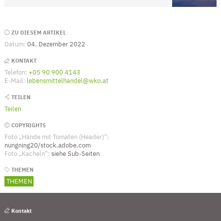
Seitenleiste
ZU DIESEM ARTIKEL
Datum:
04. Dezember 2022
KONTAKT
Telefon:
+05 90 900 4143
(Öffnet eventuell ein Programm um die Numme
E-Mail:
lebensmittelhandel@wko.at
(Öffnet eventuell ein Programm um an 
TEILEN
Teilen
COPYRIGHTS
Foto „Hände mit Tomaten (Header)“:
nungning20/stock.adobe.com
Foto „Kacheln“:
siehe Sub-Seiten
THEMEN
THEMEN
Kontakt