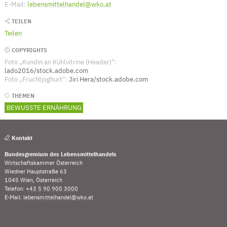
E-Mail:
lebensmittelhandel@wko.at
(Öffnet eventuell ein Programm um an 
TEILEN
Teilen
COPYRIGHTS
Foto „Kundin an Kühlvitrine (Header)“:
lado2016/stock.adobe.com
Foto „Fruchtjoghurt“:
Jiri Hera/stock.adobe.com
THEMEN
BEWUSSTE ERNÄHRUNG
Kontakt
Bundesgremium des Lebensmittelhandels
Wirtschaftskammer Österreich
Wiedner Hauptstraße 63
1045 Wien, Österreich
Telefon:
+43 5 90 900 3000
(Öffnet eventuell ein Programm um die Nummer „00435
E-Mail:
lebensmittelhandel@wko.at
(Öffnet eventuell ein Programm um an den Empfänger