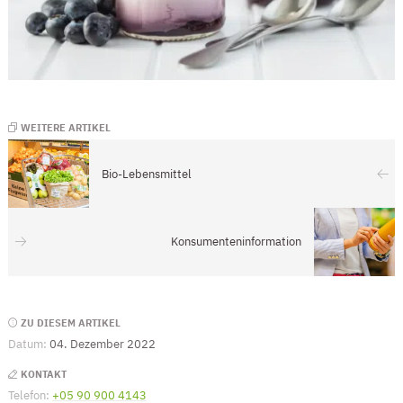
WEITERE ARTIKEL
Bio-Lebensmittel
Konsumenteninformation
Seitenleiste
ZU DIESEM ARTIKEL
Datum:
04. Dezember 2022
KONTAKT
Telefon:
+05 90 900 4143
(Öffnet eventuell ein Programm um die Numme