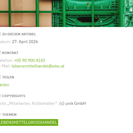
Seitenleiste
ZU DIESEM ARTIKEL
atum:
27. April 2026
KONTAKT
elefon:
+05 90 900 4143
(Öffnet eventuell ein Programm um die Numm
-Mail:
lebensmittelhandel@wko.at
(Öffnet eventuell ein Programm um a
TEILEN
eilen
COPYRIGHTS
oto „Mitarbeiter, Rollbehälter“:
(c) unik GmbH
THEMEN
LEBENSMITTELGROSSHANDEL