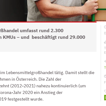
oßhandel umfasst rund 2.300
D
 KMUs – und beschäftigt rund 29.000
T
E
L
T
m Lebensmittelgroßhandel tätig. Damit stellt die
men in Österreich. Die Zahl der
F
rzehnt (2012-2021) nahezu kontinuierlich (um
orona-Jahr 2020 ein Anstieg der
9 festgestellt wurde.