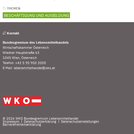
THEMEN
BESCHÄFTIGUNG UND AUSBILDUNG
Kontakt
Bundesgremium des Lebensmittelhandels
Wirtschaftskammer Österreich
Wiedner Hauptstraße 63
1045 Wien, Österreich
Telefon:
+43 5 90 900 3000
(Öffnet eventuell ein Programm um die Nummer „00435
E-Mail:
lebensmittelhandel@wko.at
(Öffnet eventuell ein Programm um an den Empfänger
Fußleistennavigation
© 2026 WKO Bundesgremium Lebensmittelhandel
Impressum
Datenschutzerklärung
Datenschutzeinstellungen
Barrierefreiheitserklärung