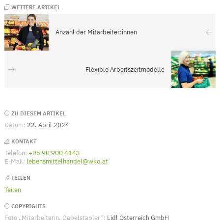
WEITERE ARTIKEL
Anzahl der Mitarbeiter:innen
Flexible Arbeitszeitmodelle
Seitenleiste
ZU DIESEM ARTIKEL
Datum:
22. April 2024
KONTAKT
Telefon:
+05 90 900 4143
(Öffnet eventuell ein Programm um die Numme
E-Mail:
lebensmittelhandel@wko.at
(Öffnet eventuell ein Programm um an 
TEILEN
Teilen
COPYRIGHTS
Foto „Mitarbeiterin, Gabelstapler“:
Lidl Österreich GmbH