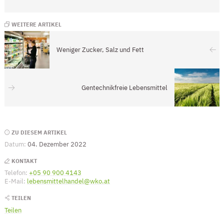
WEITERE ARTIKEL
Weniger Zucker, Salz und Fett
Gentechnikfreie Lebensmittel
Seitenleiste
ZU DIESEM ARTIKEL
Datum:
04. Dezember 2022
KONTAKT
Telefon:
+05 90 900 4143
(Öffnet eventuell ein Programm um die Numme
E-Mail:
lebensmittelhandel@wko.at
(Öffnet eventuell ein Programm um an 
TEILEN
Teilen