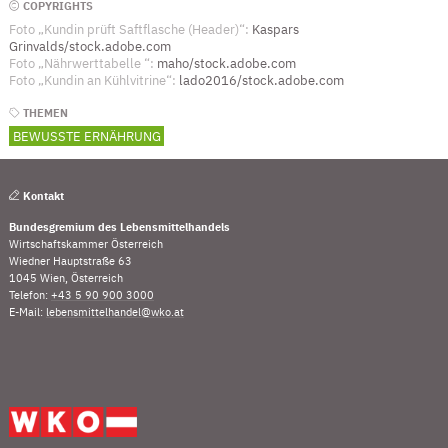
COPYRIGHTS
Foto „Kundin prüft Saftflasche (Header)“:
Kaspars
Grinvalds/stock.adobe.com
Foto „Nährwerttabelle “:
maho/stock.adobe.com
Foto „Kundin an Kühlvitrine“:
lado2016/stock.adobe.com
THEMEN
BEWUSSTE ERNÄHRUNG
Kontakt
Bundesgremium des Lebensmittelhandels
Wirtschaftskammer Österreich
Wiedner Hauptstraße 63
1045 Wien, Österreich
Telefon:
+43 5 90 900 3000
(Öffnet eventuell ein Programm um die Nummer „00435
E-Mail:
lebensmittelhandel@wko.at
(Öffnet eventuell ein Programm um an den Empfänger