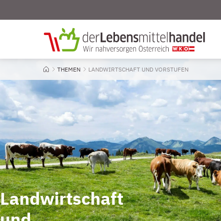
THEMEN
AKTUELL: LANDWIRTSCHAFT UND VORSTUFEN
LANDWIRTSCHAFT UND VORSTUFEN
Startseite
Landwirtschaft
und