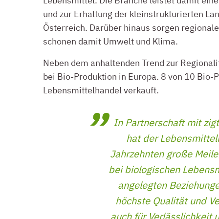
Lebensmittel. Die Branche leistet damit ein
und
zur
Erhaltung
der kleinstrukturierten La
Österreich
. Darüber hinaus sorgen regionale
schonen damit Umwelt und Klima.
Neben dem anhaltenden Trend zur Regionalit
bei Bio-Produktion in Europa. 8 von 10 Bio-
Lebensmittelhandel verkauft.
In Partnerschaft mit z
hat der Lebensmitte
Jahrzehnten große Meilen
bei biologischen Lebensm
angelegten Beziehungen
höchste Qualität und V
auch für Verlässlichkeit 