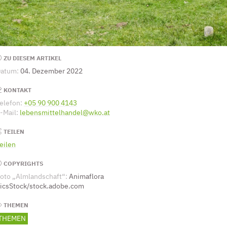
Seitenleiste
ZU DIESEM ARTIKEL
atum:
04. Dezember 2022
KONTAKT
elefon:
+05 90 900 4143
(Öffnet eventuell ein Programm um die Numm
-Mail:
lebensmittelhandel@wko.at
(Öffnet eventuell ein Programm um a
TEILEN
eilen
COPYRIGHTS
oto „Almlandschaft“:
Animaflora
icsStock/stock.adobe.com
THEMEN
THEMEN