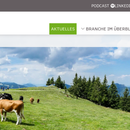
PODCAST
LINKED
AKTUELLES
BRANCHE IM ÜBERBL
UNTERMENÜ FÜR „BRANCHE