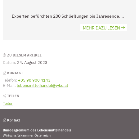
Experten befürchten 200 Schließungen bis Jahresende.…
MEHR DAZU LESEN
Seitenleiste
ZU DIESEM ARTIKEL
Datum:
24. August 2023
KONTAKT
Telefon:
+05 90 900 4143
(Öffnet eventuell ein Programm um die Numme
E-Mail:
lebensmittelhandel@wko.at
(Öffnet eventuell ein Programm um an 
TEILEN
Teilen
Kontakt
Bundesgremium des Lebensmittelhandels
Wirtschaftskammer Österreich