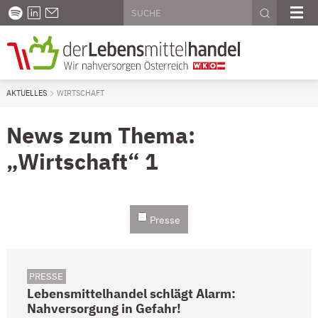
Seitenweite Suche
Diese Website durchsuchen
PODCAST
LINKEDIN
KONTAKT
SUCHE AU
ME
AKTUELLES
AKTUELL: WIRTSCHAFT
WIRTSCHAFT
News zum Thema:
„Wirtschaft“
1
Presse
PRESSE
Lebensmittelhandel schlägt Alarm:
Nahversorgung in Gefahr!