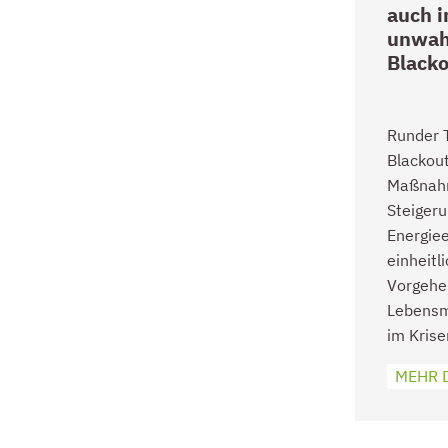
auch 
unwah
Blacko
Runder T
Blackout
Maßnah
Steigeru
Energiee
einheitl
Vorgehe
Lebensm
im Krise