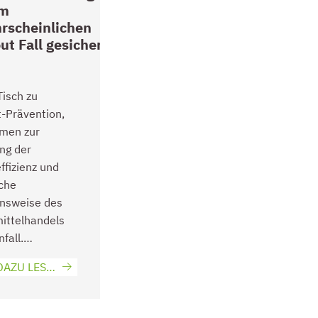
im
rscheinlichen
ut Fall gesichert
isch zu
-Prävention,
men zur
ng der
ffizienz und
iche
nsweise des
ittelhandels
nfall.…
MEHR DAZU LESEN