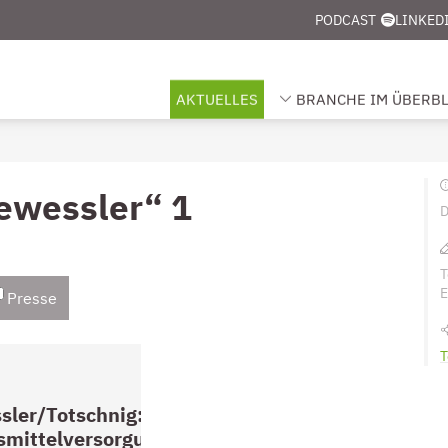
PODCAST
LINKED
AKTUELLES
BRANCHE IM ÜBERBL
UNTERMENÜ FÜR „BRANCHE
ewessler“
1
D
T
E
Presse
T
sler/Totschnig:
smittelversorgung