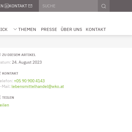
Seitenweite Suche
Diese Website durchsuchen
IN
KONTAKT
SUCHE AUS
ICK
THEMEN
PRESSE
ÜBER UNS
KONTAKT
 IM ÜBERBLICK“ ANZEIGEN
UNTERMENÜ FÜR „THEMEN“ ANZEIGEN
Seitenleiste
ZU DIESEM ARTIKEL
atum:
24. August 2023
KONTAKT
elefon:
+05 90 900 4143
(Öffnet eventuell ein Programm um die Numm
-Mail:
lebensmittelhandel@wko.at
(Öffnet eventuell ein Programm um a
TEILEN
eilen