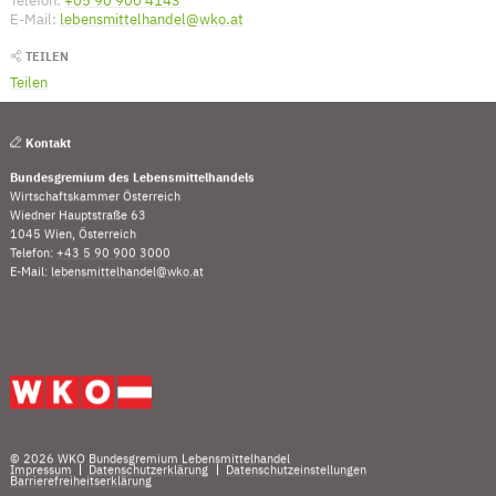
E-Mail:
lebensmittelhandel@wko.at
(Öffnet eventuell ein Programm um an 
TEILEN
Teilen
Kontakt
Bundesgremium des Lebensmittelhandels
Wirtschaftskammer Österreich
Wiedner Hauptstraße 63
1045 Wien, Österreich
Telefon:
+43 5 90 900 3000
(Öffnet eventuell ein Programm um die Nummer „00435
E-Mail:
lebensmittelhandel@wko.at
(Öffnet eventuell ein Programm um an den Empfänger
Fußleistennavigation
© 2026 WKO Bundesgremium Lebensmittelhandel
Impressum
Datenschutzerklärung
Datenschutzeinstellungen
Barrierefreiheitserklärung