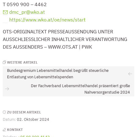
T 0590 900 – 4462
dmc_pr@wko.at
(Öffnet eventuell ein Programm um an de
https://www.wko.at/oe/news/start
(Öffnet in einem neuen
OTS-ORIGINALTEXT PRESSEAUSSENDUNG UNTER
AUSSCHLIESSLICHER INHALTLICHER VERANTWORTUNG
DES AUSSENDERS – WWW.OTS.AT | PWK
WEITERE ARTIKEL
Bundesgremium Lebensmittelhandel begrüßt steuerliche
Entlastung von Lebensmittelspenden
Der Fachverband Lebensmittelhandel präsentiert große
Nahversorgerstudie 2024
Seitenleiste
ZU DIESEM ARTIKEL
Datum:
02. Oktober 2024
KONTAKT
Telefon:
+05 90 900 4143
(Öffnet eventuell ein Programm um die Numme