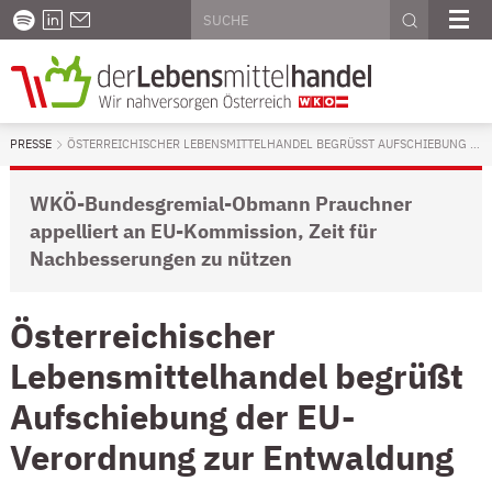
Seitenweite Suche
Diese Website durchsuchen
PODCAST
LINKEDIN
KONTAKT
SUCHE AU
ME
PRESSE
AKTUELL: ÖSTERREICHISCHER LEBENSMITTELHANDEL BEGRÜSST AUFSCHI
ÖSTERREICHISCHER LEBENSMITTELHANDEL BEGRÜSST AUFSCHIEBUNG DER EU-VERORDNUNG ZUR ENTWALDUNG
WKÖ-Bundesgremial-Obmann Prauchner
appelliert an EU-Kommission, Zeit für
Nachbesserungen zu nützen
Österreichischer
Lebensmittelhandel begrüßt
Aufschiebung der EU-
Verordnung zur Entwaldung