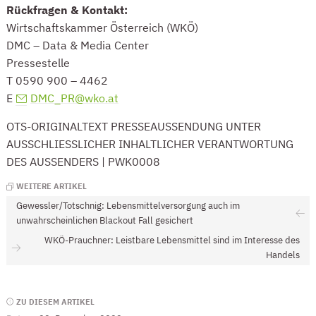
Rückfragen & Kontakt:
Wirtschaftskammer Österreich (WKÖ)
DMC – Data & Media Center
Pressestelle
T 0590 900 – 4462
E
DMC_PR@wko.at
(Öffnet eventuell ein Programm um an 
OTS-ORIGINALTEXT PRESSEAUSSENDUNG UNTER
AUSSCHLIESSLICHER INHALTLICHER VERANTWORTUNG
DES AUSSENDERS | PWK0008
WEITERE ARTIKEL
Gewessler/Totschnig: Lebensmittelversorgung auch im
unwahrscheinlichen Blackout Fall gesichert
WKÖ-Prauchner: Leistbare Lebensmittel sind im Interesse des
Handels
Seitenleiste
ZU DIESEM ARTIKEL