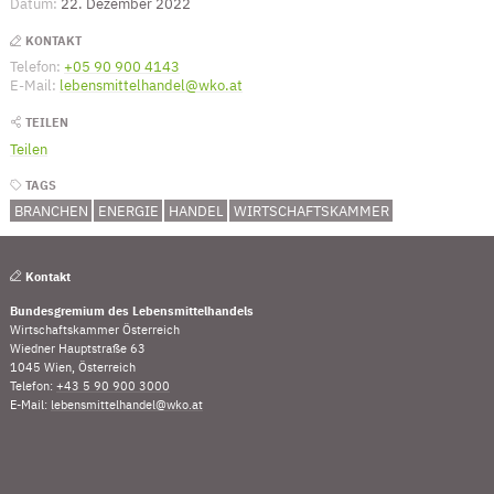
Datum:
22. Dezember 2022
KONTAKT
Telefon:
+05 90 900 4143
(Öffnet eventuell ein Programm um die Numme
E-Mail:
lebensmittelhandel@wko.at
(Öffnet eventuell ein Programm um an 
TEILEN
Teilen
TAGS
BRANCHEN
ENERGIE
HANDEL
WIRTSCHAFTSKAMMER
Kontakt
Bundesgremium des Lebensmittelhandels
Wirtschaftskammer Österreich
Wiedner Hauptstraße 63
1045 Wien, Österreich
Telefon:
+43 5 90 900 3000
(Öffnet eventuell ein Programm um die Nummer „00435
E-Mail:
lebensmittelhandel@wko.at
(Öffnet eventuell ein Programm um an den Empfänger