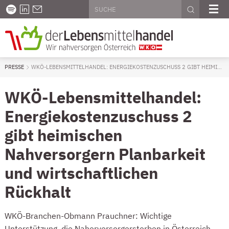
Seitenweite Suche
Diese Website durchsuchen
PODCAST
LINKEDIN
KONTAKT
SUCHE AU
ME
PRESSE
AKTUELL: WKÖ-LEBENSMITTELHANDEL: ENERGIEKOSTENZUSCHUSS 2 GIB
WKÖ-LEBENSMITTELHANDEL: ENERGIEKOSTENZUSCHUSS 2 GIBT HEIMISCHEN NAHVERSORGERN PLANBARKEIT UND WIRTSCHAFTLICHEN RÜCKHALT
WKÖ-Lebensmittelhandel:
Energiekostenzuschuss 2
gibt heimischen
Nahversorgern Planbarkeit
und wirtschaftlichen
Rückhalt
WKÖ-Branchen-Obmann Prauchner: Wichtige
Unterstützung, die Naherversorgersterben in Österreich